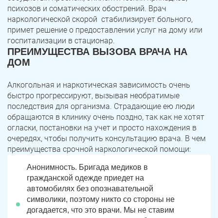
психозов и соматических обострений. Врач
наркологической скорой стабилизирует больного,
примет решение о предоставлении услуг на дому или
госпитализации в стационар.
ПРЕИМУЩЕСТВА ВЫЗОВА ВРАЧА НА
ДОМ
Алкогольная и наркотическая зависимость очень
быстро прогрессируют, вызывая необратимые
последствия для организма. Страдающие ею люди
обращаются в клинику очень поздно, так как не хотят
ЗАДАТЬ ВОПРОС
огласки, постановки на учет и просто нахождения в
Касли
Роза
очередях, чтобы получить консультацию врача. В чем
преимущества срочной наркологической помощи:
ПОЛУЧИТЬ ПОМОЩЬ
ПОЛУЧИТЬ ПОМОЩЬ
ПОЛУЧИТЬ ПОМОЩЬ
Челябинск
Сим
Анонимность. Бригада медиков в
Красногорский
Нязепетровск
гражданской одежде приедет на
автомобилях без опознавательной
Первомайский
Карабаш
символики, поэтому никто со стороны не
догадается, что это врачи. Мы не ставим