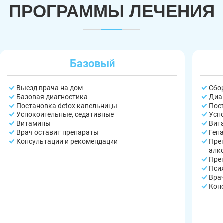
ПРОГРАММЫ ЛЕЧЕНИЯ
Базовый
Выезд врача на дом
Сбо
Базовая диагностика
Диа
Постановка detox капельницы
Пос
Успокоительные, седативные
Усп
Витамины
Вит
Врач оставит препараты
Геп
Консультации и рекомендации
Пре
алк
Пре
Пси
Вра
Кон