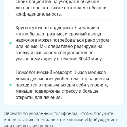
Юрюзань
Верхнеуральск
своих пациентов на учет, как в обычном
диспансере, что также позволяет соблюсти
Локомотивный
Миньяр
конфиденциальность.
Записаться
Записаться
Записаться
Зауральский
Межозерный
Круглосуточная поддержка. Ситуации в
жизни бывают разные, и срочный выезд
Я ознакомлен и принимаю
Я ознакомлен и принимаю
Я ознакомлен и принимаю
условия работы сайта
условия работы сайта
условия работы сайта
Катав-Ивановск
Куса
Задать вопрос
нарколога может потребоваться рано утром
или ночью. Мы оперативно реагируем на
Пласт
Бакал
заявку и высылаем специалистов по
Я ознакомлен и принимаю
условия работы сайта
указанному адресу в течение 30-40 минут.
Усть-Катав
Верхний Уфалей
Психологический комфорт. Вызов медиков
Еманжелинск
Карталы
домой для многих удобен тем, что пациенты
находятся в привычных для себя условиях,
Аша
Трехгорный
меньше подвержены стрессу и больше
открыты для лечения.
Коркино
Кыштым
Звоните по указанным телефонам, чтобы получить
Южноуральск
Сатка
консультацию специалистов клиники «Пробуждение»
или вызвать их на дом.
Чебаркуль
Снежинск