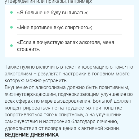
утверждения или приказы, например:
Троицк
Озерск
«Я больше не буду выпивать»;
Копейск
Миасс
«Мне противен вкус спиртного»;
Златоуст
Магнитогорск
«Если я почувствую запах алкоголя, меня
стошнит».
Также нужно включить в текст информацию о том, что
алкоголизм – результат настройки в головном мозге,
которую можно устранить.
Внушение от алкоголизма должно быть позитивным,
жизнеутверждающим, подчеркивающим улучшение во
всех сферах по мере выздоровления. Больной должен
концентрироваться не на трудностях при попытке
сопротивляться тяге к спиртному, а на улучшении
самочувствия и настроения благодаря лечению,
удовольствия от возвращения к активной жизни.
ВЕДЕНИЕ ДНЕВНИКА