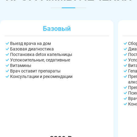
Базовый
Выезд врача на дом
Сбо
Базовая диагностика
Диа
Постановка detox капельницы
Пос
Успокоительные, седативные
Усп
Витамины
Вит
Врач оставит препараты
Геп
Консультации и рекомендации
Пре
алк
Пре
Пси
Вра
Кон