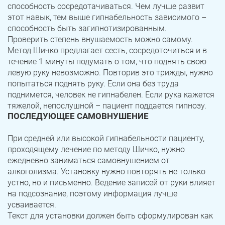
Юрюзань
Верхнеуральск
способность сосредотачиваться. Чем лучше развит
этот навык, тем выше гипнабельность зависимого –
Локомотивный
Миньяр
способность быть загипнотизированным.
Записаться
Записаться
Записаться
Проверить степень внушаемость можно самому.
Зауральский
Межозерный
Метод Шичко предлагает сесть, сосредоточиться и в
течение 1 минуты подумать о том, что поднять свою
Я ознакомлен и принимаю
Я ознакомлен и принимаю
Я ознакомлен и принимаю
условия работы сайта
условия работы сайта
условия работы сайта
Катав-Ивановск
Куса
Задать вопрос
левую руку невозможно. Повторив это трижды, нужно
попытаться поднять руку. Если она без труда
Пласт
Бакал
поднимется, человек не гипнабелен. Если рука кажется
Я ознакомлен и принимаю
условия работы сайта
тяжелой, непослушной – пациент поддается гипнозу.
Усть-Катав
Верхний Уфалей
ПОСЛЕДУЮЩЕЕ САМОВНУШЕНИЕ
Еманжелинск
Карталы
При средней или высокой гипнабельности пациенту,
проходящему лечение по методу Шичко, нужно
Аша
Трехгорный
ежедневно заниматься самовнушением от
алкоголизма. Установку нужно повторять не только
Коркино
Кыштым
устно, но и письменно. Ведение записей от руки влияет
на подсознание, поэтому информация лучше
Южноуральск
Сатка
усваивается.
Текст для установки должен быть сформулирован как
Чебаркуль
Снежинск