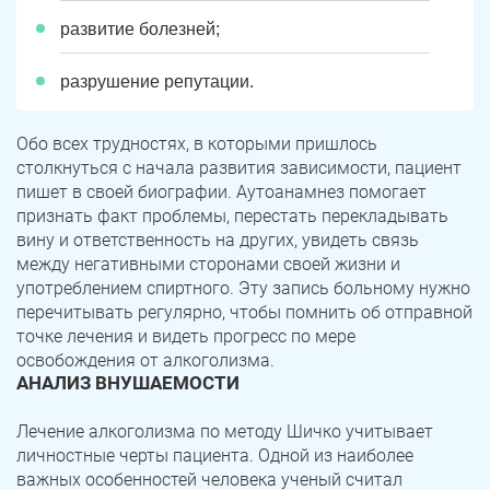
развитие болезней;
разрушение репутации.
Обо всех трудностях, в которыми пришлось
столкнуться с начала развития зависимости, пациент
пишет в своей биографии. Аутоанамнез помогает
признать факт проблемы, перестать перекладывать
вину и ответственность на других, увидеть связь
между негативными сторонами своей жизни и
ЗАДАТЬ ВОПРОС
употреблением спиртного. Эту запись больному нужно
Касли
Роза
перечитывать регулярно, чтобы помнить об отправной
точке лечения и видеть прогресс по мере
ПОЛУЧИТЬ ПОМОЩЬ
ПОЛУЧИТЬ ПОМОЩЬ
ПОЛУЧИТЬ ПОМОЩЬ
Челябинск
Сим
освобождения от алкоголизма.
АНАЛИЗ ВНУШАЕМОСТИ
Красногорский
Нязепетровск
Лечение алкоголизма по методу Шичко учитывает
Первомайский
Карабаш
личностные черты пациента. Одной из наиболее
важных особенностей человека ученый считал