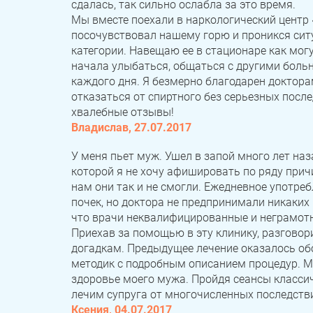
сдалась, так сильно ослабла за это время.
Мы вместе поехали в наркологический центр 
посочувствовал нашему горю и проникся сит
категории. Навещаю ее в стационаре как могу
начала улыбаться, общаться с другими больн
каждого дня. Я безмерно благодарен доктор
отказаться от спиртного без серьезных после
хвалебные отзывы!
Владислав, 27.07.2017
У меня пьет муж. Ушел в запой много лет наз
которой я не хочу афишировать по ряду прич
нам они так и не смогли. Ежедневное употре
почек, но доктора не предпринимали никаких 
что врачи неквалифицированные и неграмотны
Приехав за помощью в эту клинику, разговор
догадкам. Предыдущее лечение оказалось об
методик с подробным описанием процедур. Мы
здоровье моего мужа. Пройдя сеансы классич
лечим супруга от многочисленных последств
Ксения, 04.07.2017