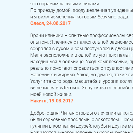
что справимся своими силами.
По приезду домой, воодушевленная увиденным
и я вижу изменения, которым безумно рада.
Олеся, 24.08.2017
Врачи клиники – опытные профессионалы сво
опытом. Я лечился от алкогольной зависимост
собрался с духом и сам постучался в двери ц
Меня расположили в одной из уютных палат к
находишься в больнице. Уход комплексный, 
реально помогают справиться с трудностями 
жаренных и жирных блюд, но думаю, такие ли
Услуги такого рода, масштаба и уровня долж
вылечился в «Детокс». Хочу сказать спасибо 
моей новой жизни.
Никита, 19.08.2017
Доброго дня! Читая отзывы о лечении алкогол
были серьезные проблемы с алкоголем. Несмо
гулянки в компании друзей, клубы и другие м
Разумеется, многочисленные беседы, ругань, 