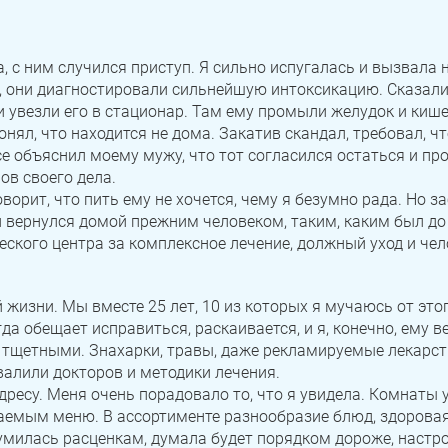
 с ним случился приступ. Я сильно испугалась и вызвала н
 они диагностировали сильнейшую интоксикацию. Сказали,
и увезли его в стационар. Там ему промыли желудок и киш
нял, что находится не дома. Закатив скандал, требовал, чт
е объяснил моему мужу, что тот согласился остаться и пр
ов своего дела.
ворит, что пить ему не хочется, чему я безумно рада. Но з
вернулся домой прежним человеком, таким, каким был до 
ского центра за комплексное лечение, должный уход и че
ЗАДАТЬ ВОПРОС
Касли
Роза
Челябинск
жизни. Мы вместе 25 лет, 10 из которых я мучаюсь от это
ПОЛУЧИТЬ ПОМОЩЬ
ПОЛУЧИТЬ ПОМОЩЬ
ПОЛУЧИТЬ ПОМОЩЬ
Сим
Красногорский
Нязепетровск
егда обещает исправиться, раскаивается, и я, конечно, ему
ь тщетными. Знахарки, травы, даже рекламируемые лекарст
Первомайский
Карабаш
Юрюзань
валили докторов и методики лечения.
дресу. Меня очень порадовало то, что я увидела. Комнаты 
Верхнеуральск
Локомотивный
Миньяр
емым меню. В ассортименте разнообразие блюд, здоровая
милась расценкам, думала будет порядком дороже, настрои