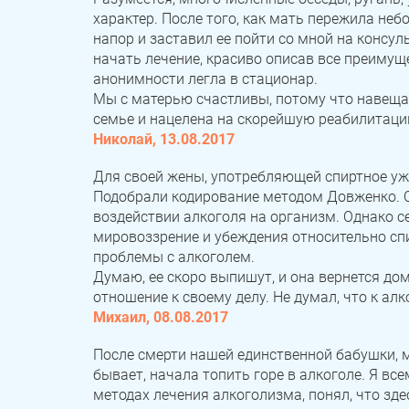
характер. После того, как мать пережила не
напор и заставил ее пойти со мной на консу
начать лечение, красиво описав все преимущ
анонимности легла в стационар.
Мы с матерью счастливы, потому что навеща
семье и нацелена на скорейшую реабилитаци
Николай, 13.08.2017
Для своей жены, употребляющей спиртное уже
Подобрали кодирование методом Довженко. С
воздействии алкоголя на организм. Однако се
мировоззрение и убеждения относительно спи
проблемы с алкоголем.
Думаю, ее скоро выпишут, и она вернется до
отношение к своему делу. Не думал, что к ал
Михаил, 08.08.2017
После смерти нашей единственной бабушки, мо
бывает, начала топить горе в алкоголе. Я вс
методах лечения алкоголизма, понял, что зд