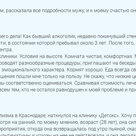
Зауральский
Межозерный
Катав-Ивановск
, рассказала все подробности мужу, и к моему счастью он 
Куса
Пласт
Бакал
Записаться
Записаться
Записаться
Усть-Катав
Верхний Уфалей
Еманжелинск
его дела! Как бывший алкоголик, недавно покинувший сте
Я ознакомлен и принимаю
Я ознакомлен и принимаю
Я ознакомлен и принимаю
условия работы сайта
условия работы сайта
условия работы сайта
Карталы
Аша
Трехгорный
Задать вопрос
и, в состоянии которой пребывал около 3 лет. После того, 
ентра.
Коркино
Кыштым
Южноуральск
линики. Условия на высоте. Комната чистая, комфортная. 
Я ознакомлен и принимаю
условия работы сайта
проводят разнообразные процедуры, приглашают на беседы
Сатка
Чебаркуль
Снежинск
эмоционального характера. Кормят хорошо. Еда всегда све
шения пошли мне только на пользу. Не скажу, что низкие ц
Троицк
Озерск
Копейск
ны соответственно оцениваться. Сравнивая стоимость лече
всем тем, кто не остался равнодушен к моей проблеме и п
Миасс
Златоуст
Магнитогорск
изма в Краснодаре, наткнулся на клинику «Детокс». Хочу 
тря на ранний, по моему мнению, возраст (28 лет), она с
ероприятия, откуда она возвращалась под утро пьяной, ск
ультиматумы и угрозы на нее не действовали, и она делал