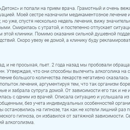
«Детокс» и попали на прием врача. Грамотный и очень веж
уацией. Моей сестре назначили медикаментозное лечение 
, но уже, спустя несколько недель лечения, вижу значител
ыми. Смирилась с утратой, и постепенно отпускает ситуац
ам этой клиники. Помимо оказания сильной душевной подде
дствий. Скоро увезу ее домой, а клинику буду рекламиров
ад, и не просыхая, пьет. 2 года назад мы пробовали обращ
ин. Утверждая, что они способны вылечить алкоголика на
бление большого количества лекарств негативно сказалась 
попыток лечения, аргументируя тем, что так организм борет
е и забрала супруга домой. От зависимости его так и не 
илась с одним из врачей. Описала ситуацию и услышала из
общенным, без учета индивидуальных особенностей орган
 остановились на гипнозе, так как не хотели лишний раз п
еского гипноза, он избавился от затяжной зависимости. С
ий алкоголизма.