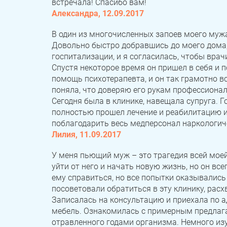
встречала! Спасибо вам!
Александра, 12.09.2017
В один из многочисленных запоев моего мужа,
Довольно быстро добравшись до моего дома,
госпитализации, и я согласилась, чтобы врач
Спустя некоторое время он пришел в себя и по
помощь психотерапевта, и он так грамотно вс
поняла, что доверяю его рукам профессионал
Сегодня была в клинике, навещала супруга. Го
полностью прошел лечение и реабилитацию и 
поблагодарить весь медперсонал наркологиче
Лилия, 11.09.2017
У меня пьющий муж – это трагедия всей моей 
уйти от него и начать новую жизнь, но он вс
ему справиться, но все попытки оказывалис
посоветовали обратиться в эту клинику, расх
Записалась на консультацию и приехала по а
мебель. Ознакомилась с примерным предлага
отравленного годами организма. Немного изу