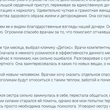
большой сердечный приступ, переживая за единственную до
льтацию к наркологу. Удивительно чуткая и грамотная женщ
ества здорового образа жизни и деторождения. Она соглас
ем ее и видим благодарственные взгляды нашей дочери. Он
ю. Огромное спасибо врачам за то, что помогают отчаявш
 три месяца, выбрал клинику «Детокс». Врачи компетентны
начала я немного усомнился в эффективности данного ме
йчас я понимаю, как сильно ошибался. Разговаривая с супр
ртного. Она заинтересовалась в каких-то новых вещах, о 
мой новым человеком. Врачам хочу сказать отдельное спа
коголикам будут относиться с таким теплом, заботой и пон
я сестра сильно замкнулась в себе, перестала общаться, в
еми силами старался ей помочь, однако все мои попытки т
есь просто необходима помощь психолога. Уговорил сестру 