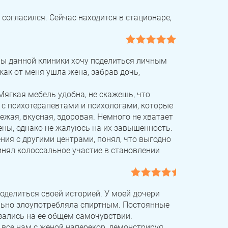
согласился. Сейчас находится в стационаре,
ны данной клиники хочу поделиться личным
как от меня ушла жена, забрав дочь,
Мягкая мебель удобна, не скажешь, что
 с психотерапевтами и психологами, которые
жая, вкусная, здоровая. Немного не хватает
ены, однако не жалуюсь на их завышенность.
ния с другими центрами, понял, что выгодно
ринял колоссальное участие в становлении
поделиться своей историей. У моей дочери
ильно злоупотребляла спиртным. Постоянные
азались на ее общем самочувствии.
а все нам с женой наперекор, демонстрируя