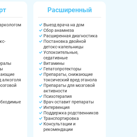
рт
Расширенный
наркологом
Выезд врача на дом
Сбор анамнеза
Расширенная диагностика
кс-
Постановка двойной
детокс-капельницы
Успокоительные,
седативные
ералы
Витамины
ры
Гепатопротекторы
жающие
Препараты, снижающие
д алкоголя
токсический вред этанола
мозговой
Препараты для мозговой
активности
Психотерапия
обходимые
Врач оставит препараты
Интервенция
Поддержка родственников
Транспортировка
Консультации и
рекомендации