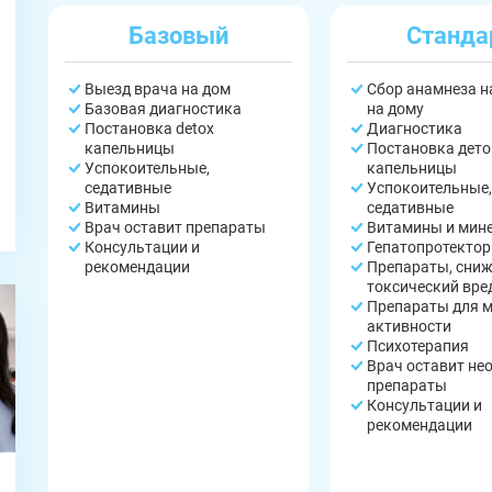
Базовый
Станда
Выезд врача на дом
Сбор анамнеза 
Базовая диагностика
на дому
Постановка detox
Диагностика
капельницы
Постановка дето
Успокоительные,
капельницы
седативные
Успокоительные,
Витамины
седативные
Врач оставит препараты
Витамины и мин
Консультации и
Гепатопротекто
рекомендации
Препараты, сни
ЗАДАТЬ ВОПРОС
токсический вре
Касли
Роза
Челябинск
Препараты для 
активности
ПОЛУЧИТЬ ПОМОЩЬ
ПОЛУЧИТЬ ПОМОЩЬ
ПОЛУЧИТЬ ПОМОЩЬ
Психотерапия
Сим
Красногорский
Нязепетровск
Врач оставит не
препараты
Первомайский
Карабаш
Юрюзань
Консультации и
рекомендации
Верхнеуральск
Локомотивный
Миньяр