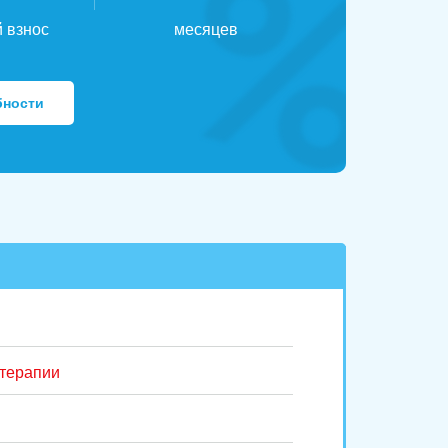
 взнос
месяцев
бности
 терапии