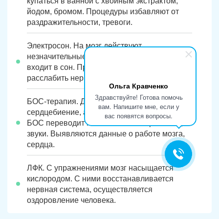
купаться в ванной с хвойным экстрактом,
йодом, бромом. Процедуры избавляют от
раздражительности, тревоги.
Электросон. На мозг действуют
незначительные заряды тока. Пациент
входит в сон. Процедура помогает
расслабить нервы.
Ольга Кравченко
Здравствуйте! Готова помочь
БОС-терапия. Датчики фиксируют
вам. Напишите мне, если у
сердцебиение, активность мозга. Устройство
вас появятся вопросы.
БОС переводит показания в изображения,
звуки. Выявляются данные о работе мозга,
сердца.
ЛФК. С упражнениями мозг насыщается
кислородом. С ними восстанавливается
нервная система, осуществляется
оздоровление человека.