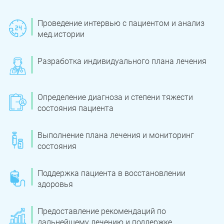
Юрюзань
Верхнеуральск
Проведение интервью с пациентом и анализ
Локомотивный
Миньяр
мед.истории
Записаться
Записаться
Записаться
Зауральский
Межозерный
Разработка индивидуального плана лечения
Я ознакомлен и принимаю
Я ознакомлен и принимаю
Я ознакомлен и принимаю
условия работы сайта
условия работы сайта
условия работы сайта
Катав-Ивановск
Куса
Задать вопрос
Пласт
Бакал
Я ознакомлен и принимаю
условия работы сайта
Определение диагноза и степени тяжести
состояния пациента
Усть-Катав
Верхний Уфалей
Еманжелинск
Карталы
Выполнение плана лечения и мониторинг
состояния
Аша
Трехгорный
Поддержка пациента в восстановлении
Коркино
Кыштым
здоровья
Южноуральск
Сатка
Предоставление рекомендаций по
дальнейшему лечению и поддержке
Чебаркуль
Снежинск