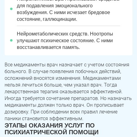
для подавления эмоционального
возбуждения. С ними исчезает бредовое
состояние, галлюцинации.
Нейрометаболических средств. Ноотропы
улучшают психическое состояние. С ними
восстанавливается память.
Все медикаменты врач назначает с учетом состояния
больного. В случае появления побочных действий,
ЗАДАТЬ ВОПРОС
осложнений вносятся изменения. Медикаментами
Касли
Роза
нельзя лечиться больше, чем указал врач. Тогда
лекарственная терапия оказывается эффективной.
ПОЛУЧИТЬ ПОМОЩЬ
ПОЛУЧИТЬ ПОМОЩЬ
ПОЛУЧИТЬ ПОМОЩЬ
Челябинск
Сим
Иногда требуется сочетание препаратов. Но назначать
медикаменты должен только врач. Он прописывает
Красногорский
Нязепетровск
дозировку. При соблюдении всех правил лечение
паники становится эффективным.
ЭТАПЫ ОКАЗАНИЯ УСЛУГ ПО
Первомайский
Карабаш
ПСИХИАТРИЧЕСКОЙ ПОМОЩИ