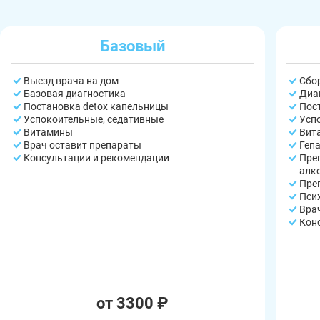
Базовый
Выезд врача на дом
Сбо
Базовая диагностика
Диа
Постановка detox капельницы
Пос
Успокоительные, седативные
Усп
Витамины
Вит
Врач оставит препараты
Геп
Консультации и рекомендации
Пре
алк
Пре
Пси
Вра
Кон
от 3300 ₽