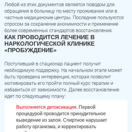
Любой из этих документов является поводом для
обращения в больницу по месту проживания или в
частные медицинские центры. Последние пользуются
спросом за сохранение анонимности и применение
более современных стандартов восстановления.
КАК ПРОВОДИТСЯ ЛЕЧЕНИЕ В
НАРКОЛОГИЧЕСКОЙ КЛИНИКЕ
«ПРОБУЖДЕНИЕ»
Поступивший в стационар пациент получит
необходимую поддержку. На начальном этапе может
ЗАДАТЬ ВОПРОС
быть проведена интервенция, которая позволит
Касли
Роза
мотивировать его пройти полный курс терапии и
избавиться от зависимости. Далее восстановление
ПОЛУЧИТЬ ПОМОЩЬ
ПОЛУЧИТЬ ПОМОЩЬ
ПОЛУЧИТЬ ПОМОЩЬ
Челябинск
Сим
идет по следующему плану:
Выполняется детоксикация
. Первой
Красногорский
Нязепетровск
процедурой проводится принудительное
выведение из запоя. Спиртное нарушает
Первомайский
Карабаш
работу организма, и корректировать