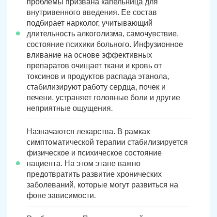
проблемы призвана капельница для
Юрюзань
Верхнеуральск
внутривенного введения. Ее состав
подбирает нарколог, учитывающий
Локомотивный
Миньяр
длительность алкоголизма, самочувствие,
Записаться
Записаться
Записаться
состояние психики больного. Инфузионное
Зауральский
Межозерный
вливание на основе эффективных
Я ознакомлен и принимаю
Я ознакомлен и принимаю
Я ознакомлен и принимаю
условия работы сайта
условия работы сайта
условия работы сайта
препаратов очищает ткани и кровь от
Катав-Ивановск
Куса
Задать вопрос
токсинов и продуктов распада этанола,
стабилизируют работу сердца, почек и
Пласт
Бакал
Я ознакомлен и принимаю
условия работы сайта
печени, устраняет головные боли и другие
неприятные ощущения.
Усть-Катав
Верхний Уфалей
Еманжелинск
Карталы
Назначаются лекарства. В рамках
симптоматической терапии стабилизируется
Аша
Трехгорный
физическое и психическое состояние
пациента. На этом этапе важно
Коркино
Кыштым
предотвратить развитие хронических
заболеваний, которые могут развиться на
Южноуральск
Сатка
фоне зависимости.
Чебаркуль
Снежинск