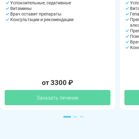
Успокоительные, седативные
Усп
Витамины
Вит
Врач оставит препараты
Геп
Консультации и рекомендации
Пре
алк
Пре
Пси
Вра
Кон
от 3300 ₽
Заказать лечение