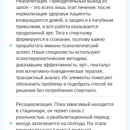
Реабилитация. Принудительный вывод из
запоя – это всего лишь этап лечения: после
Троицк
Озерск
нормализации здоровья пациенты
возвращаются домой, а заодно и к пагубным
Копейск
Миасс
привычкам, и вся работа оказывается
проделанной зря. Тяга к спиртному
Златоуст
Магнитогорск
формируется в сознании, поэтому важно
проработать именно психологический
аспект. Наши специалисты используют
психотерапевтические методики,
доказавшие эффективность: арт-, гештальт-
или когнитивно-поведенческая терапия,
транзактный анализ. Их элементы помогают
обозначить проблему и подобрать способ ее
решения без потребления спиртного.
Ресоциализация. Пока зависимый находится
в стационаре, он теряет связь с
реальностью, а реабилитационный период
иногда затягивается на полгода. На этапе
ресоциализации пациент получает