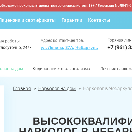
обходимо проконсультироваться со специалистом. 18+
/ Лицензия NoЛ041-0
Лицензии и сертификаты
Гарантии
Контакты
Горячая лин
Адрес контакт-центра:
мя работы:
+7 (961) 
глосуточно, 24/7
ул. Ленина, 37А, Чебаркуль
олог на дом
Кодирование от алкоголизма
Лечение нарком
Главная
Нарколог на дом
Нарколог в Чебаркул
ВЫСОКОКВАЛИФ
НАРКОЛОГ В ЧЕБАР