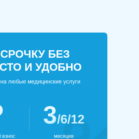
ССРОЧКУ БЕЗ
СТО И УДОБНО
на любые медицинские услуги
₽
3
/6/12
 взнос
месяцев