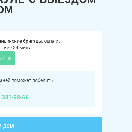
ОМ
дицинские бригады
, одна из
ечение
39 минут
омощь
ачей поможет победить
) 331-98-66
А ДОМ