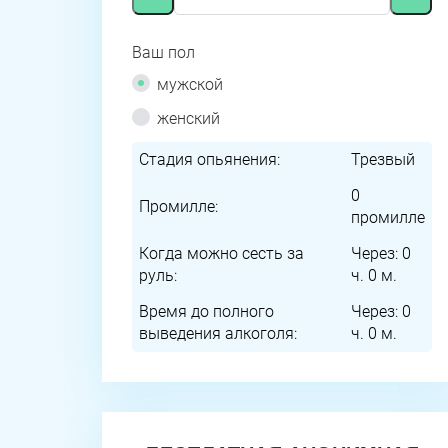
Ваш пол
мужской
женский
Стадия опьянения:
Трезвый
0
Промилле:
промилле
Когда можно сесть за
Через:
0
руль:
ч.
0
м.
Время до полного
Через:
0
выведения алкоголя:
ч.
0
м.