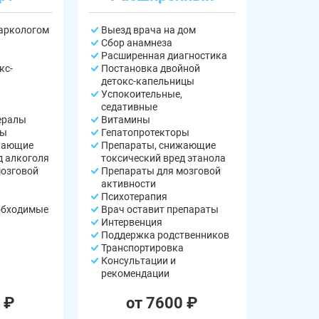
наркологом
Выезд врача на дом
Сбор анамнеза
Расширенная диагностика
кс-
Постановка двойной
детокс-капельницы
Успокоительные,
седативные
ералы
Витамины
ры
Гепатопротекторы
жающие
Препараты, снижающие
д алкоголя
токсический вред этанола
мозговой
Препараты для мозговой
активности
Психотерапия
обходимые
Врач оставит препараты
Интервенция
Поддержка родственников
Транспортировка
Консультации и
рекомендации
 ₽
от 7600 ₽