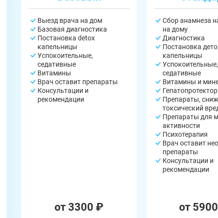
Выезд врача на дом
Сбор анамнеза 
Базовая диагностика
на дому
Постановка detox
Диагностика
капельницы
Постановка дето
Успокоительные,
капельницы
седативные
Успокоительные,
Витамины
седативные
Врач оставит препараты
Витамины и мин
Консультации и
Гепатопротекто
рекомендации
Препараты, сни
токсический вре
Препараты для 
активности
Психотерапия
Врач оставит не
препараты
Консультации и
рекомендации
от 3300 ₽
от 5900